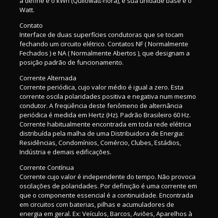
a define é o kWh (Quilowatt-hora), e sua unidade base é o
Watt.
Contato
Interface de duas superfícies condutoras que se tocam
fechando um circuito elétrico. Contatos NF ( Normalmente
Fechados ) e NA ( Normalmente Abertos ), que designam a
posição padrão de funcionamento.
Corrente Alternada
Corrente periódica, cujo valor médio é igual a zero. Esta
corrente oscila polaridades positiva e negativa num mesmo
condutor. A freqüência deste fenômeno de alternância
periódica é medida em Hertz (Hz). Padrão Brasileiro 60 Hz.
Corrente habitualmente encontrada em toda rede elétrica
distribuída pela malha de uma Distribuidora de Energia:
Residências, Condomínios, Comércio, Clubes, Estádios,
Indústria e demais edificações.
Corrente Contínua
Corrente cujo valor é independente do tempo. Não provoca
oscilações de polaridades. Por definição é uma corrente em
que o componente essencial é a continuidade. Encontrada
em circuitos com baterias, pilhas e acumuladores de
energia em geral. Ex: Veículos, Barcos, Aviões, Aparelhos à