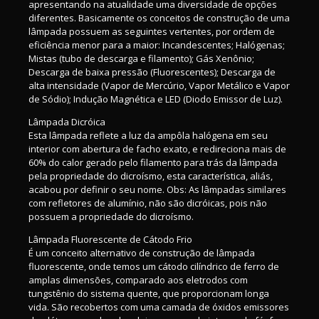
apresentando na atualidade uma diversidade de opções
diferentes. Basicamente os conceitos de construção de uma
lâmpada possuem as seguintes vertentes, por ordem de
eficiência menor para a maior: Incandescentes; Halógenas;
Mistas (tubo de descarga e filamento); Gás Xenônio;
Descarga de baixa pressão (Fluorescentes); Descarga de
alta intensidade (Vapor de Mercúrio, Vapor Metálico e Vapor
de Sódio); Indução Magnética e LED (Diodo Emissor de Luz).
Lâmpada Dicróica
Esta lâmpada reflete a luz da ampôla halógena em seu
interior com abertura de facho exato, e redireciona mais de
60% do calor gerado pelo filamento para trás da lâmpada
pela propriedade do dicroísmo, esta característica, aliás,
acabou por definir o seu nome. Obs: As lâmpadas similares
com refletores de alumínio, não são dicróicas, pois não
possuem a propriedade do dicroísmo.
Lâmpada Fluorescente de Cátodo Frio
É um conceito alternativo de construção de lâmpada
fluorescente, onde temos um cátodo cilíndrico de ferro de
amplas dimensões, comparado aos eletrodos com
tungstênio do sistema quente, que proporcionam longa
vida. São recobertos com uma camada de óxidos emissores