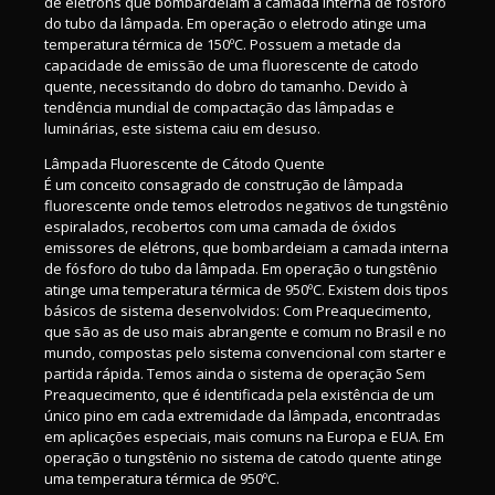
de elétrons que bombardeiam a camada interna de fósforo
do tubo da lâmpada. Em operação o eletrodo atinge uma
temperatura térmica de 150ºC. Possuem a metade da
capacidade de emissão de uma fluorescente de catodo
quente, necessitando do dobro do tamanho. Devido à
tendência mundial de compactação das lâmpadas e
luminárias, este sistema caiu em desuso.
Lâmpada Fluorescente de Cátodo Quente
É um conceito consagrado de construção de lâmpada
fluorescente onde temos eletrodos negativos de tungstênio
espiralados, recobertos com uma camada de óxidos
emissores de elétrons, que bombardeiam a camada interna
de fósforo do tubo da lâmpada. Em operação o tungstênio
atinge uma temperatura térmica de 950ºC. Existem dois tipos
básicos de sistema desenvolvidos: Com Preaquecimento,
que são as de uso mais abrangente e comum no Brasil e no
mundo, compostas pelo sistema convencional com starter e
partida rápida. Temos ainda o sistema de operação Sem
Preaquecimento, que é identificada pela existência de um
único pino em cada extremidade da lâmpada, encontradas
em aplicações especiais, mais comuns na Europa e EUA. Em
operação o tungstênio no sistema de catodo quente atinge
uma temperatura térmica de 950ºC.