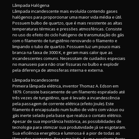
Lâmpada Halógena
Lâmpada incandescente mais evoluída contendo gases
halógenos para proporcionar uma maior vida média e útil.
Possuem bulbo de quartzo, que é mais resistente as altas
temperaturas térmicas e pressões atmosféricas. Consiste
no uso do efeito do ciclo halógeno de transmutação do gás
com o filamento de tungstênio renovando o filamento e
limpando o tubo de quartzo. Possuem luz um pouco mais
branca na faixa de 3000 K, e geram mais calor que as
incandescentes comuns. Necessitam de cuidados especiais
no manuseio para não criar fissuras no bulbo e explodir
pela diferença de atmosferas interna e externa.
Lâmpada Incandescente
Primeira lâmpada elétrica, inventor Thomaz A. Edson em
1879. Consiste basicamente de um filamento espiralado até
três vezes de tungstênio, que é levado a incandescência
pela passagem de corrente elétrica (efeito Joule). Este
filamento é encapsulado num bulbo de vidro com vácuo ou
gás inerte selado pela base que realiza o contato elétrico.
Apesar de sua importância histórica, as possibilidades de
tecnologia para otimizar sua produtividade já se esgotaram.
Sua eficiência energética e luminosa é a pior de todas as
lâmpadas existentes. Por outro lado, é uma excelente fonte