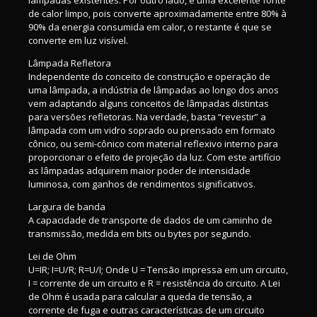
de calor limpo, pois converte aproximadamente entre 80% à
90% da energia consumida em calor, o restante é que se
converte em luz visível.
Lâmpada Refletora
Independente do conceito de construção e operação de
uma lâmpada, a indústria de lâmpadas ao longo dos anos
vem adaptando alguns conceitos de lâmpadas distintas
para versões refletoras. Na verdade, basta “revestir” a
lâmpada com um vidro soprado ou prensado em formato
cônico, ou semi-cônico com material reflexivo interno para
proporcionar o efeito de projeção da luz. Com este artifício
as lâmpadas adquirem maior poder de intensidade
luminosa, com ganhos de rendimentos significativos.
Largura de banda
A capacidade de transporte de dados de um caminho de
transmissão, medida em bits ou bytes por segundo.
Lei de Ohm
U=IR; I=U/R; R=U/I; Onde U = Tensão impressa em um circuito,
I = corrente de um circuito e R = resistência do circuito. A Lei
de Ohm é usada para calcular a queda de tensão, a
corrente de fuga e outras características de um circuito