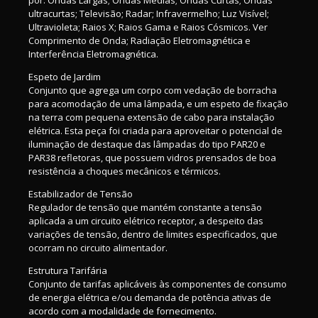
por: Ondas Largas; Ondas Médias; Ondas Curtas; Ondas
ultracurtas; Televisão; Radar; Infravermelho; Luz Visível;
Ultravioleta; Raios X; Raios Gama e Raios Cósmicos. Ver
Comprimento de Onda; Radiação Eletromagnética e
Interferência Eletromagnética.
Espeto de Jardim
Conjunto que agrega um corpo com vedação de borracha
para acomodação de uma lâmpada, e um espeto de fixação
na terra com pequena extensão de cabo para instalação
elétrica. Esta peça foi criada para aproveitar o potencial de
iluminação de destaque das lâmpadas do tipo PAR20 e
PAR38 refletoras, que possuem vidros prensados de boa
resistência a choques mecânicos e térmicos.
Estabilizador de Tensão
Regulador de tensão que mantém constante a tensão
aplicada a um circuito elétrico receptor, a despeito das
variações de tensão, dentro de limites especificados, que
ocorram no circuito alimentador.
Estrutura Tarifária
Conjunto de tarifas aplicáveis às componentes de consumo
de energia elétrica e/ou demanda de potência ativas de
acordo com a modalidade de fornecimento.