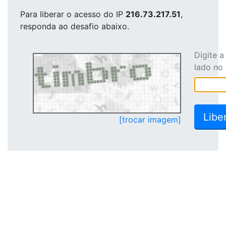
Para liberar o acesso
do IP
216.73.217.51
,
responda ao desafio abaixo.
Digite 
lado no
[trocar imagem]