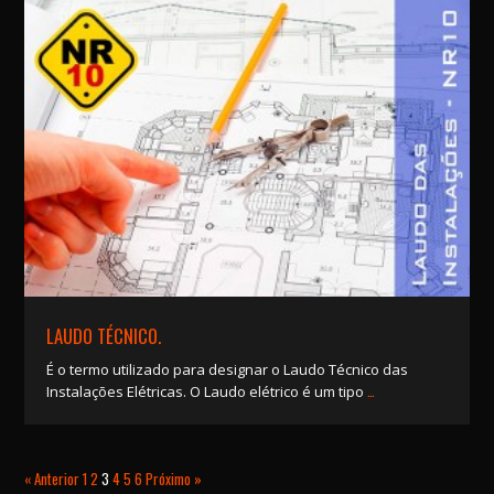
LAUDO TÉCNICO.
É o termo utilizado para designar o Laudo Técnico das
…
Instalações Elétricas. O Laudo elétrico é um tipo
« Anterior
1
2
3
4
5
6
Próximo »