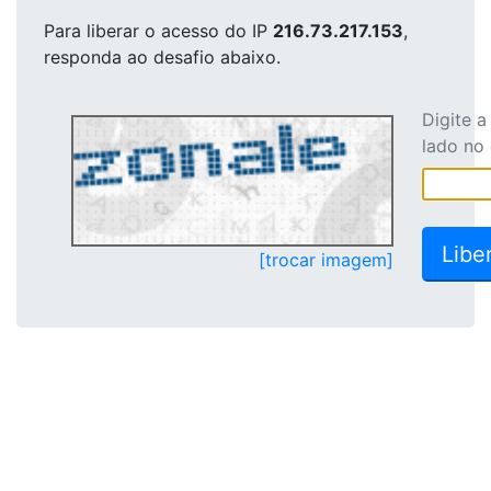
Para liberar o acesso
do IP
216.73.217.153
,
responda ao desafio abaixo.
Digite 
lado no
[trocar imagem]